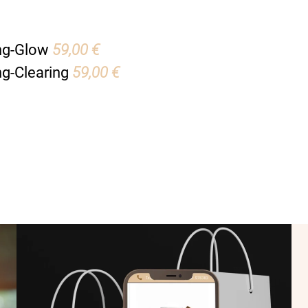
ng-Glow
59,00 €
g-Clearing
59,00 €